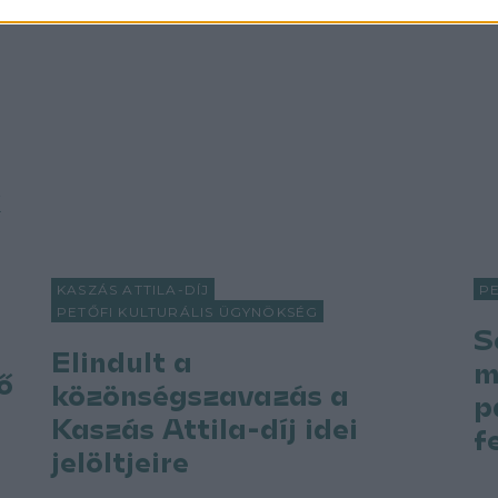
k
KASZÁS ATTILA-DÍJ
P
PETŐFI KULTURÁLIS ÜGYNÖKSÉG
S
Elindult a
m
ő
közönségszavazás a
p
Kaszás Attila-díj idei
f
jelöltjeire