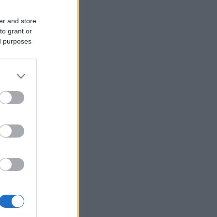
er and store
to grant or
ed purposes