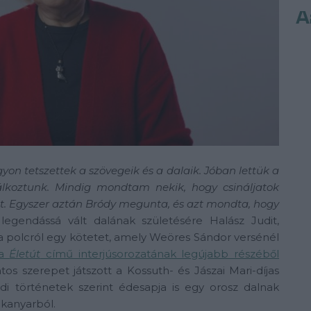
A
yon tetszettek a szövegeik és a dalaik. Jóban lettük a
lálkoztunk. Mindig mondtam nekik, hogy csináljatok
t. Egyszer aztán Bródy megunta, és azt mondta, hogy
egendássá vált dalának születésére Halász Judit,
a polcról egy kötetet, amely Weöres Sándor versénél
na
Életút
című interjúsorozatának legújabb részéből
tos szerepet játszott a Kossuth- és Jászai Mari-díjas
di történetek szerint édesapja is egy orosz dalnak
kanyarból.