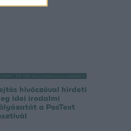
ESTEXT
PETŐFI KULTURÁLIS ÜGYNÖKSÉG
ejtés hívószóval hirdeti
eg idei irodalmi
ályázatát a PesText
esztivál