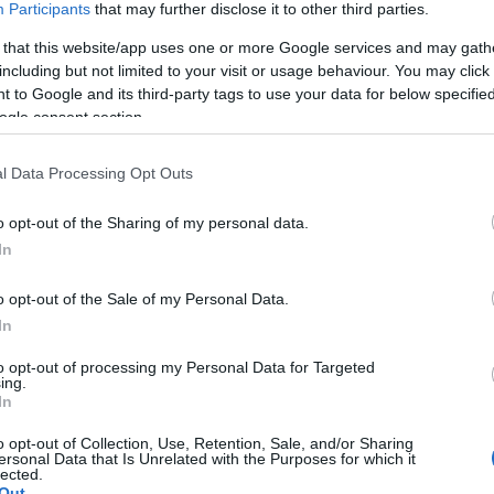
igyelt a tehetségére, az iskolai ünnepségek állandó
Participants
that may further disclose it to other third parties.
olatával azonban csak később,
A Pál utcai fiúk
egyik
 that this website/app uses one or more Google services and may gath
hogy kivilágosodott bennem, hogy te jó ég, ez egy
including but not limited to your visit or usage behaviour. You may click 
n, hogy mi leszek. Ha ez egy foglalkozás, akkor én
 to Google and its third-party tags to use your data for below specifi
ogle consent section.
gak, végül néhány gimnáziumi osztálytársával együtt
l Data Processing Opt Outs
 ország ifjúsági válogatottjába, kijutott az ifjúsági
ekkor sem tett le. 1964-ben végzett a Színművészeti
o opt-out of the Sharing of my personal data.
a Vígszínházban játszott, ahová a teátrumot akkor
In
a járok mindennap, mégis az a legizgalmasabb hely,
ődik oda a régi ismerősök és az új barátok közül
” –
o opt-out of the Sale of my Personal Data.
In
to opt-out of processing my Personal Data for Targeted
ing.
In
osabb szerepet kapott az életében, az 1979-ben
o opt-out of Collection, Use, Retention, Sale, and/or Sharing
 fiam akkor volt kezdő óvodás. Amikor kivittem a
ersonal Data that Is Unrelated with the Purposes for which it
lected.
lik, hogy Csiribiri csiribiri zabszalma. Ennek nagyon
Out