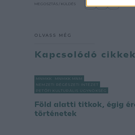
MEGOSZTÁS / KÜLDÉS
OLVASS MÉG
Kapcsolódó cikke
MNMKK
MNMKK MNM
NEMZETI RÉGÉSZETI INTÉZET
PETŐFI KULTURÁLIS ÜGYNÖKSÉG
Föld alatti titkok, égig ér
történetek