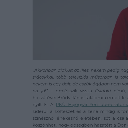
„
Akkoriban alakult az Illés, nekem pedig nag
srácokkal, több televíziós műsorban is ta
nekem is egy dalt, de eszük ágában nem vol
na jó!”
– emlékszik vissza
Csiribiri
című, l
hozzátéve: Bródy János találomra emelt le 
nyílt ki. A
PKÜ Hajógyár YouTube-csator
kiderül: a költészet és a zene mindig is fon
színésznő, énekesnő életében, sőt a csalá
köszönheti, hogy épségben hazatért a Don-