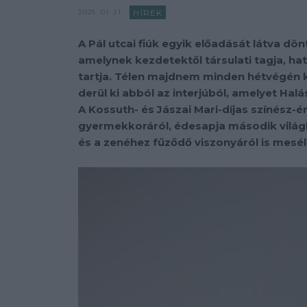
HÍREK
2025. 01. 21.
A Pál utcai fiúk egyik előadását látva dön
amelynek kezdetektől társulati tagja, ha
tartja. Télen majdnem minden hétvégén ko
derül ki abból az interjúból, amelyet Halá
A Kossuth- és Jászai Mari-díjas színész
gyermekkoráról, édesapja második világh
és a zenéhez fűződő viszonyáról is mesél