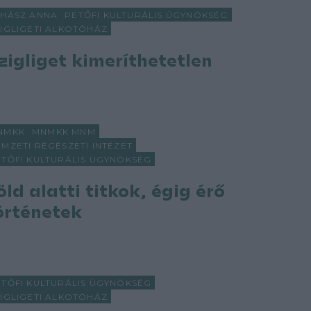
UHÁSZ ANNA
PETŐFI KULTURÁLIS ÜGYNÖKSÉG
ZIGLIGETI ALKOTÓHÁZ
zigliget kimeríthetetlen
NMKK
MNMKK MNM
MZETI RÉGÉSZETI INTÉZET
ETŐFI KULTURÁLIS ÜGYNÖKSÉG
öld alatti titkok, égig érő
örténetek
ETŐFI KULTURÁLIS ÜGYNÖKSÉG
ZIGLIGETI ALKOTÓHÁZ