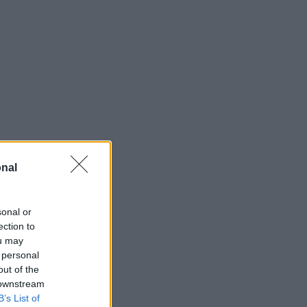
nal
sonal or
ection to
ou may
 personal
out of the
 downstream
B’s List of