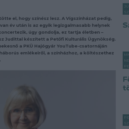
J
S
tötte el, hogy színész lesz. A Vígszínházat pedig,
S
tvan év után is az egyik legizgalmasabb helynek
ncertezik, úgy gondolja, ez tartja életben –
sz Judittal készített a Petőfi Kulturális Ügynökség.
-énekesnő a PKÜ Hajógyár YouTube-csatornáján
áborús emlékeiről, a színházhoz, a költészethez
M
.
NE
P
F
t
P
S