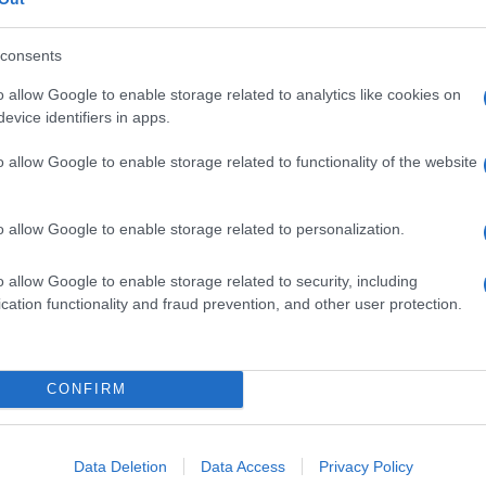
rekeknek csináltuk
” – emlékszik vissza. Generációk
bitán
vagy a
Zengő ABC
-n. „
Arra gondoltam, hogy
consents
el a magyar verseket, mert a költészet a magyar
o allow Google to enable storage related to analytics like cookies on
evice identifiers in apps.
napig rengeteget dolgozik. „
Sok dolgom van – több,
o allow Google to enable storage related to functionality of the website
őt szabad órám sincs. Nyáron nem vállalok semmit,
véve – jóformán minden hétvégén koncertezem, mindig
tek fárasztóak, de ha az ember belegondol, ezek
o allow Google to enable storage related to personalization.
o allow Google to enable storage related to security, including
zött Falusi Mariann énekes, Szikora Róbert, az R-GO
cation functionality and fraud prevention, and other user protection.
kénekes életét és pályáját ismerhették meg a nézők,
az Irie Maffia énekesnője enged bepillantást az
CONFIRM
gynökség
Data Deletion
Data Access
Privacy Policy