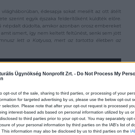
k világháborúban, édesapja sokat mesélt az ott átélt
 szerint egyik éjszaka felderítőként küldték előre.
 népdalt dúdolta, amikor azonban orosz embereket
, amit ismert, így nem keltett feltűnést, senki sem jött
mnusz lett a Katyusa, mert az tartotta életben az
turális Ügynökség Nonprofit Zrt. -
Do Not Process My Perso
on
to opt-out of the sale, sharing to third parties, or processing of your per
formation for targeted advertising by us, please use the below opt-out s
r selection. Please note that after your opt-out request is processed y
eing interest-based ads based on personal information utilized by us or
disclosed to third parties prior to your opt-out. You may separately opt-
losure of your personal information by third parties on the IAB’s list of
vel és egy iskolai előadással kötelezte el magát a
. This information may also be disclosed by us to third parties on the
IA