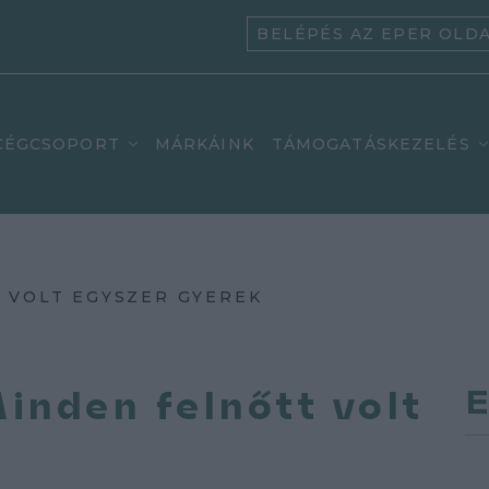
BELÉPÉS AZ EPER OLD
CÉGCSOPORT
MÁRKÁINK
TÁMOGATÁSKEZELÉS
T VOLT EGYSZER GYEREK
inden felnőtt volt
E