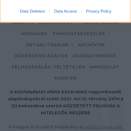
Data Deletion
Data Access
Privacy Policy
ALAPÍTÓ
CÉGCSOPORT
KÜLDETÉSÜNK
MÁRKÁINK
TÁMOGATÁSKEZELÉS
AKTUALITÁSAINK
ARCHÍVUM
KÖZÉRDEKŰ ADATOK
KÖZADATKERESŐ
FELHASZNÁLÁSI FELTÉTELEK
KAPCSOLAT
KARRIER
A közfeladatot ellátó közérdekű vagyonkezelő
alapítványokról szóló 2021. évi IX. törvény 25/M.§
(2) bekezdése szerint KÖZZÉTETT FELHÍVÁS A
HITELEZŐK RÉSZÉRE
A Magyar Kultúráért Alapítvány az
alábbi linkre való