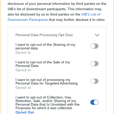
disclosure of your personal information by third parties on the
KULTÚRAHORDOZÓ
IAB’s list of downstream participants. This information may
also be disclosed by us to third parties on the
IAB’s List of
Downstream Participants
that may further disclose it to other
MÁRKÁINK
third parties.
Please note that this website/app uses one or more Google
Personal Data Processing Opt Outs
services and may gather and store information including but
not limited to your visit or usage behaviour. You may click to
I want to opt-out of the Sharing of my
personal data.
grant or deny consent to Google and its third-party tags to
Opted In
use your data for below specified purposes in below Google
consent section.
I want to opt-out of the Sale of my
Personal Data.
Opted In
I want to opt-out of processing my
Personal Data for Targeted Advertising.
Opted In
I want to opt-out of Collection, Use,
Retention, Sale, and/or Sharing of my
Personal Data that Is Unrelated with the
Purposes for which it was collected.
Opted Out