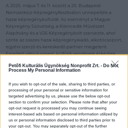
A 2025. május 7. és 11. között a 20. Budapesti
Nemzetközi Képregényfesztiválon ünnepelték a
hazai képregénykultúrát. Az eseményt a Magyar
Képregény Szövetség, a Kilencedik Művészet
Alapítvány és a V26 Képregénybolt szervezte, ahol
szinte az összes hazai képregénykiadó, alkotócsoport,
egyéni szerző és kereskedő partner megjelent.
Emellett idén is ismert, külföldi vendégek érkeztek
Franciaországból, Olaszországból, Lengyelországból
Petőfi Kulturális Ügynökség Nonprofit Zrt. -
Do Not
és Csehországból. A rendezvény során nem csupán
Process My Personal Information
az alkotás, hanem a képregénykultúra mint közösségi
élmény is fontos szerepet kapott. Számos dedikálási
If you wish to opt-out of the sale, sharing to third parties, or
lehetőség, író-olvasó találkozó és kiállítás várta a
processing of your personal or sensitive information for
látogatókat. A nagyszabású esemény keretében
targeted advertising by us, please use the below opt-out
adták át az Alfabéta-díjat: az év legjobb alkotása a
section to confirm your selection. Please note that after your
opt-out request is processed you may continue seeing
Magyar Rocktörténet 2. kötet.
interest-based ads based on personal information utilized by
us or personal information disclosed to third parties prior to
your opt-out. You may separately opt-out of the further