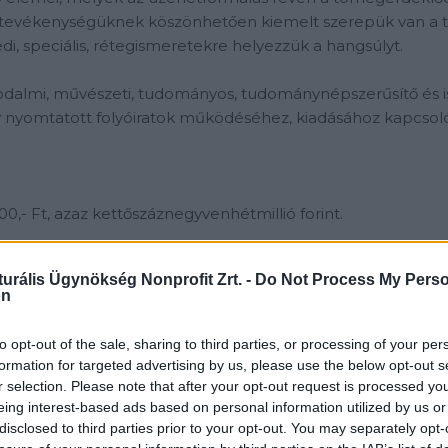
 tevékenységüknek köszönhetően kiemelt szerepük van a t
i, speciális, rétegismeretekre helyezzük a hangsúlyt.
rodalmi, művészeti, tudományos, tudománynépszerűsítő és i
y nyomtatott folyóiratok működéséhez, kiadásához kapcso
0,- Ft, azaz kettőszáznegyvenhétmillió forint.
turális Ügynökség Nonprofit Zrt. -
Do Not Process My Perso
on
to opt-out of the sale, sharing to third parties, or processing of your per
rmája: nem visszatérítendő támogatás.
formation for targeted advertising by us, please use the below opt-out s
s: 3.000.000,- Ft - 22.500.000,- Ft.
r selection. Please note that after your opt-out request is processed y
eing interest-based ads based on personal information utilized by us or
disclosed to third parties prior to your opt-out. You may separately opt-