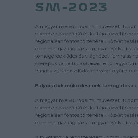
SM-2023
A magyar nyelvű irodalmi, művészeti, tudo
sikeresen összekötő és kultúraközvetítő sz
regionálisan fontos történések közvetítésé
elemmel gazdagítják a magyar nyelvű írásbe
tömegérdeklődés és világnézet-formálás h
szerepük van a tudásátadás rendhagyó formá
hangsúlyt. Kapcsolódó felhívás: Folyóirat
Folyóiratok működésének támogatása
c
A magyar nyelvű irodalmi, művészeti, tudo
sikeresen összekötő és kultúraközvetítő sz
regionálisan fontos történések közvetítésé
elemmel gazdagítják a magyar nyelvű írásbe
A folyóiratok a rendszerezett kommunikáci