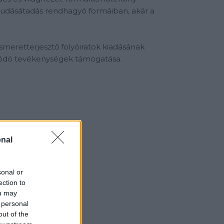
udásátadás rendhagyó formáiban, akár a
smeretterjesztő folyóiratok kiadásának
lódó tevékenységek támogatása.
nal
sonal or
ection to
ou may
 personal
out of the