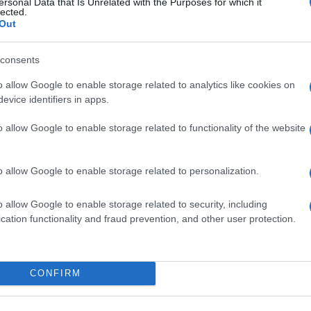
ersonal Data that Is Unrelated with the Purposes for which it
lected.
Out
Társaság
consents
olt Felelősségű Társaság
o allow Google to enable storage related to analytics like cookies on
ti Társaság
evice identifiers in apps.
Felelősségű Társaság
o allow Google to enable storage related to functionality of the website
ny
ntézet és Levéltár Nonprofit Közhasznú Korlátolt Felelős
o allow Google to enable storage related to personalization.
ság
o allow Google to enable storage related to security, including
cation functionality and fraud prevention, and other user protection.
tolt Felelősségű Társaság
ny
lősségű Társaság
CONFIRM
rofit Zrt. a Magyar Kultúráért Alapítvány megbízásából hird
Rendszerén (
KPTR
)
keresztül van lehetőség.