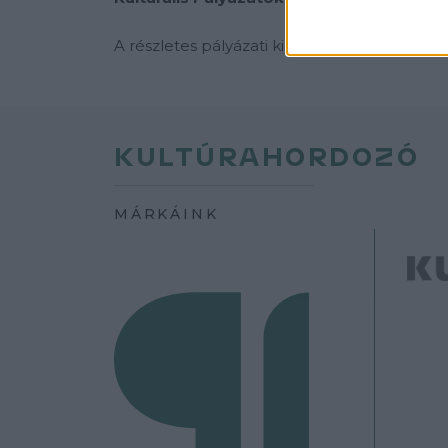
A részletes pályázati kiírás
itt
, és az Általán
KULTÚRAHORDOZÓ
MÁRKÁINK