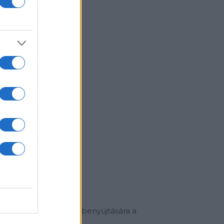
ségű Társaság
eti meg. A pályázatok benyújtására a