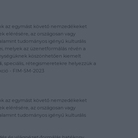
atok az egymást követő nemzedékeket
ek elérésére, az országosan vagy
alamint tudományos igényű kulturális
ei, melyek az üzenetformálás révén a
enységüknek köszönhetően kiemelt
 speciális, rétegismeretekre helyezzük a
ukció - FIM-SM-2023
atok az egymást követő nemzedékeket
ek elérésére, az országosan vagy
alamint tudományos igényű kulturális
és és világnézet-formálás hatékony