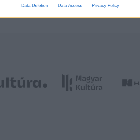
Data Deletion
Data Access
Privacy Policy
os Támogatási feltételek
itt
olvasható.