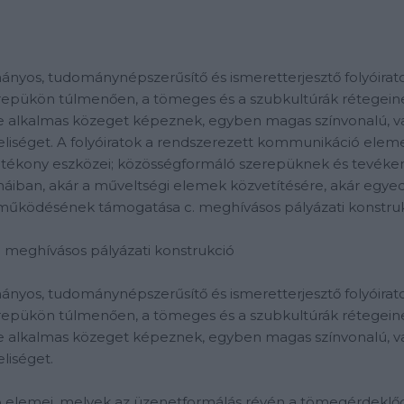
mányos, tudománynépszerűsítő és ismeretterjesztő folyóir
erepükön túlmenően, a tömeges és a szubkultúrák rétegein
re alkalmas közeget képeznek, egyben magas színvonalú, v
liséget. A folyóiratok a rendszerezett kommunikáció elem
atékony eszközei; közösségformáló szerepüknek és tevék
iban, akár a műveltségi elemek közvetítésére, akár egyedi,
ok működésének támogatása c. meghívásos pályázati konstr
. meghívásos pályázati konstrukció
mányos, tudománynépszerűsítő és ismeretterjesztő folyóir
erepükön túlmenően, a tömeges és a szubkultúrák rétegein
re alkalmas közeget képeznek, egyben magas színvonalú, v
liséget.
ó elemei, melyek az üzenetformálás révén a tömegérdeklőd