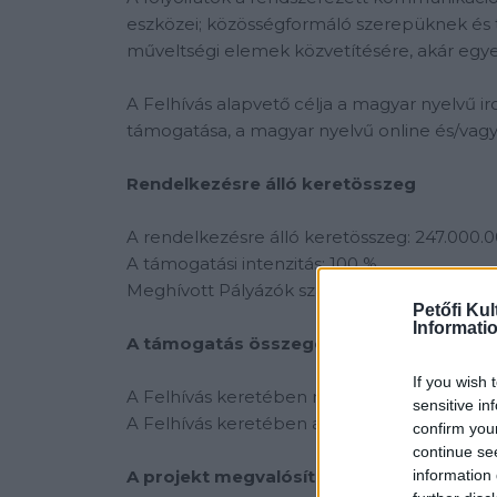
eszközei; közösségformáló szerepüknek és
műveltségi elemek közvetítésére, akár egyed
A Felhívás alapvető célja a magyar nyelvű i
támogatása, a magyar nyelvű online és/vag
Rendelkezésre álló keretösszeg
A rendelkezésre álló keretösszeg: 247.000.00
A támogatási intenzitás: 100 %
Meghívott Pályázók száma: 24 szervezet
Petőfi Kul
Informati
A támogatás összege és formája
If you wish 
A Felhívás keretében nyújtott támogatás fo
sensitive in
A Felhívás keretében az igényelhető támogatá
confirm you
continue se
information 
A projekt megvalósítási időszaka