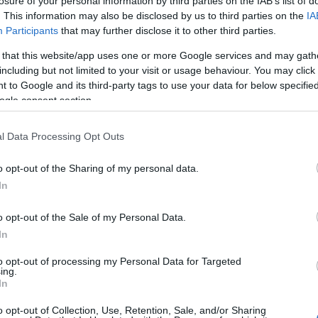
losure of your personal information by third parties on the IAB’s list of
. This information may also be disclosed by us to third parties on the
IA
tásának időtartama:
2023.05.01.-2024.04.30.
Participants
that may further disclose it to other third parties.
deje
 that this website/app uses one or more Google services and may gath
including but not limited to your visit or usage behaviour. You may click 
 to Google and its third-party tags to use your data for below specifi
023.08.10-ig
volt lehetőség.
ogle consent section.
l Data Processing Opt Outs
ek nyújthattak be pályázatot:
o opt-out of the Sharing of my personal data.
In
o opt-out of the Sale of my Personal Data.
In
to opt-out of processing my Personal Data for Targeted
ing.
In
égű Társaság
o opt-out of Collection, Use, Retention, Sale, and/or Sharing