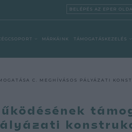
BELÉPÉS AZ EPER OLD
CÉGCSOPORT
MÁRKÁINK
TÁMOGATÁSKEZELÉS
OGATÁSA C. MEGHÍVÁSOS PÁLYÁZATI KONST
működésének támo
ályázati konstruk