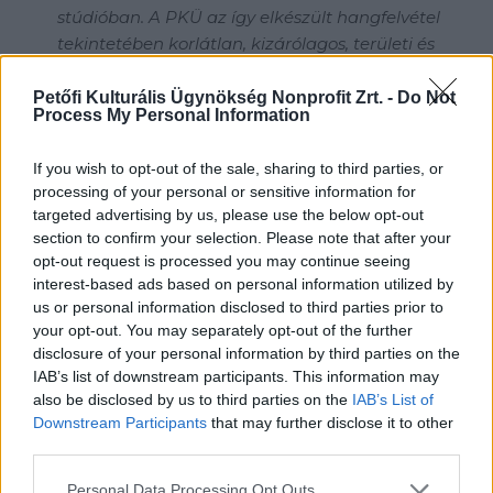
stúdióban. A PKÜ az így elkészült hangfelvétel
tekintetében korlátlan, kizárólagos, területi és
időbeli korlátozás nélküli felhasználási jogot
szerez.
Petőfi Kulturális Ügynökség Nonprofit Zrt. -
Do Not
Process My Personal Information
A Hallgató köteles a tanév leteltével a
hazaérkezést követő 2,5 évben a megszerzett
If you wish to opt-out of the sale, sharing to third parties, or
tudás átadására, mentorként és zenekarként
processing of your personal or sensitive information for
való részvételre a PKÜ által meghatározott
targeted advertising by us, please use the below opt-out
eseményeken.
section to confirm your selection. Please note that after your
A tanév végétől 2024. december 31-ig köteles a
opt-out request is processed you may continue seeing
PKÜ-vel előre egyezetetett, a PKÜ által megjelölt
interest-based ads based on personal information utilized by
10 zenei eseményen részt venni.
us or personal information disclosed to third parties prior to
your opt-out. You may separately opt-out of the further
disclosure of your personal information by third parties on the
IAB’s list of downstream participants. This information may
also be disclosed by us to third parties on the
IAB’s List of
4. A felhívás keretfeltételei
Downstream Participants
that may further disclose it to other
third parties.
A jelentkezés beadási határideje: 2023. június 30.
Please note that this website/app uses one or more Google
Personal Data Processing Opt Outs