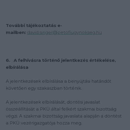
További tájékoztatás e-
mailben:
david.singer@petofiugynokseg.hu
6. A felhívásra történő jelentkezés értékelése,
elbírálása
A jelentkezések elbírálása a benyújtási határidőt
követően egy szakaszban történik.
A jelentkezések elbírálását, döntési javaslat
összeállítását a PKÜ által felkért szakmai bizottság
végzi. A szakmai bizottság javaslata alapján a döntést
a PKÜ vezérigazgatója hozza meg.