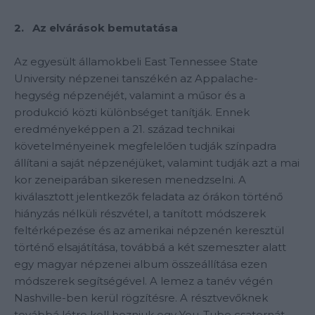
2. Az elvárások bemutatása
Az egyesült államokbeli East Tennessee State
University népzenei tanszékén az Appalache-
hegység népzenéjét, valamint a műsor és a
produkció közti különbséget tanítják. Ennek
eredményeképpen a 21. század technikai
követelményeinek megfelelően tudják színpadra
állítani a saját népzenéjüket, valamint tudják azt a mai
kor zeneiparában sikeresen menedzselni. A
kiválasztott jelentkezők feladata az órákon történő
hiányzás nélküli részvétel, a tanított módszerek
feltérképezése és az amerikai népzenén keresztül
történő elsajátítása, továbbá a két szemeszter alatt
egy magyar népzenei album összeállítása ezen
módszerek segítségével. A lemez a tanév végén
Nashville-ben kerül rögzítésre. A résztvevőknek
továbbá létre kell hozniuk egy You-Tube csatornát,