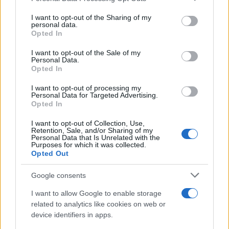
services and may gather and store information including but
Felhívjuk szíves figyelmüket, hogy a határidőn túl
not limited to your visit or usage behaviour. You may click to
I want to opt-out of the Sharing of my
benyújtott pályázatok automatikusan kizárásra
personal data.
grant or deny consent to Google and its third-party tags to
Opted In
kerülnek a bírálati folyamatból! Hiánypótlásra a
use your data for below specified purposes in below Google
hiánypótlásra felszólító értesítésben megszabott
consent section.
I want to opt-out of the Sale of my
Personal Data.
határidőig van lehetőség.
Opted In
Értesítés a jelentkezők elbírálásának
I want to opt-out of processing my
Personal Data for Targeted Advertising.
eredményéről: 2023. július 5.
Opted In
A kiválasztott jelentkezők kiutazásának ideje
I want to opt-out of Collection, Use,
Retention, Sale, and/or Sharing of my
előreláthatólag: 2023. augusztus 20.
Personal Data that Is Unrelated with the
Purposes for which it was collected.
Opted Out
Google consents
A PKÜ fenntartja magának a jogot, hogy a fenti
I want to allow Google to enable storage
időpontokat, azok lejárta előtt, különösen indokolt
related to analytics like cookies on web or
esetben módosítsa, amelyről külön közleményt
device identifiers in apps.
jelentet meg.