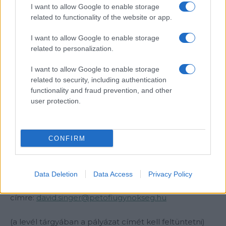
I want to allow Google to enable storage
related to functionality of the website or app.
I want to allow Google to enable storage
5. A jelentkezés követelményei
related to personalization.
életrajz és motivációs levél
I want to allow Google to enable storage
hangszeres tudás, ajánlásokkal, linkekkel
related to security, including authentication
legalább középfokú, tényleges angol nyelvtudás
functionality and fraud prevention, and other
érdeklődés az amerikai népzene iránt
user protection.
az ország képviseletéhez méltó viselkedés
másik hangszer (pl. gitár) tudása előny
diplomáciai érzék, jó kapcsolatteremtési készség
CONFIRM
előny
A Felhívásra történő jelentkezést kizárólag e-mailben
Data Deletion
Data Access
Privacy Policy
kell megküldeni az alábbi elektronikus
címre:
david.singer@petofiugynokseg.hu
(a levél tárgyában a pályázat címét kell feltüntetni)