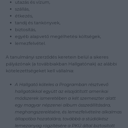
utazás és vízum,
szállás,
étkezés,
tandíj és tankönyvek,
biztosítás,
egyéb alapvető megélhetési költségek,
lemezfelvétel.
A tanulmányi szerződés keretein belül a sikeres
pályázónak (a továbbiakban Hallgatónak) az alábbi
kötelezettségeket kell vállalnia:
A Hallgató köteles a Programban résztvevő
hallgatókkal együtt az elsajátított amerikai
módszerek ismeretében a két szemeszter alatt
egy magyar népzenei album összeállítására,
meghangszerelésére, és lemezfelvételre alkalmas
állapotba hozatalára, továbbá a stúdiókész
lemezanyag rögzítésére a PKÜ által biztosított