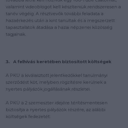
valamint videoblogot kell készíteniük rendszeresen a
tanév végéig. A résztvevők további feladata a
hazaérkezés után a kint tanultak és a megszerzett
tapasztalatok átadása a hazai népzenei közösség
tagjainak.
3. A felhívás keretében biztosított költségek
A PKÜ a kiválasztott jelentkezőkkel tanulmányi
szerződést köt, melyben rögzítésre kerülnek a
nyertes pályázók jogállásának részletei.
A PKÜ a 2 szemeszter idejére térítésmentesen
biztosítja a nyertes pályázók részére, az alábbi
költségek fedezetét: