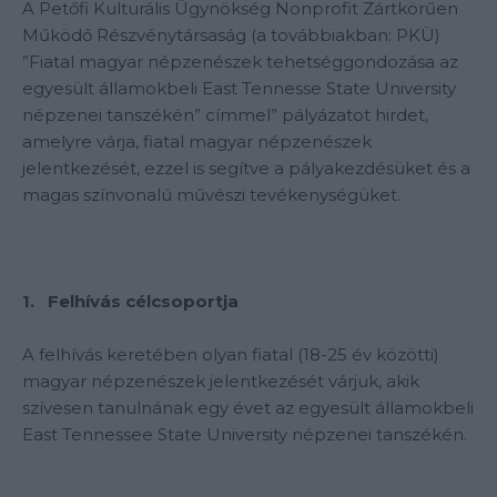
A Petőfi Kulturális Ügynökség Nonprofit Zártkörűen
Működő Részvénytársaság (a továbbiakban: PKÜ)
”Fiatal magyar népzenészek tehetséggondozása az
egyesült államokbeli East Tennesse State University
népzenei tanszékén” címmel” pályázatot hirdet,
amelyre várja, fiatal magyar népzenészek
jelentkezését, ezzel is segítve a pályakezdésüket és a
magas színvonalú művészi tevékenységüket.
1. Felhívás célcsoportja
A felhívás keretében olyan fiatal (18-25 év közötti)
magyar népzenészek jelentkezését várjuk, akik
szívesen tanulnának egy évet az egyesült államokbeli
East Tennessee State University népzenei tanszékén.